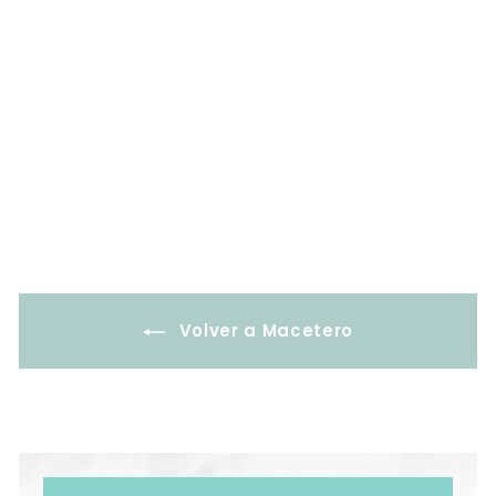
Platillo Macetero
redondo Terracota
Gris - M
$5.000
$
5
.
0
0
0
Volver a Macetero