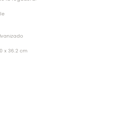
le
lvanizado
.0 x 36.2 cm