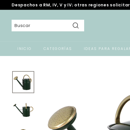
Ir
Despachos a RM, IV, V y IV; otras regiones solicitar
directamente
diapositivas
al
pausa
contenido
Buscar
INICIO
CATEGORÍAS
IDEAS PARA REGALA