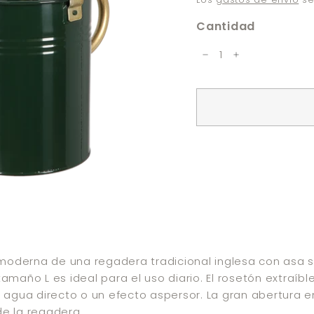
n
e
Cantidad
−
+
 moderna de una regadera tradicional inglesa con asa su
amaño L es ideal para el uso diario. El rosetón extraíbl
 agua directo o un efecto aspersor. La gran abertura en
 de la regadera.