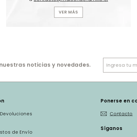
VER MÁS
Ingresa
nuestras noticias y novedades.
tu
mail
ón
Ponerse en c
Devoluciones
Contacto
Síganos
stos de Envío