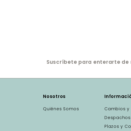
Suscríbete para enterarte de 
Nosotros
Informaci
Quiénes Somos
Cambios y 
Despachos
Plazos y Co