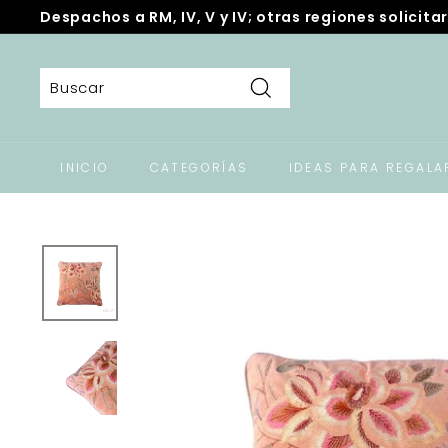
Ir
Despachos a RM, IV, V y IV; otras regiones solicitar
directamente
diapositivas
al
pausa
contenido
Buscar
INICIO
CATEGORÍAS
IDEAS PARA REGALA