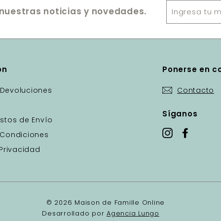
Ingresa
nuestras noticias y novedades.
tu
mail
ón
Ponerse en c
Devoluciones
Contacto
Síganos
stos de Envío
Instagram
Facebo
 Condiciones
 Privacidad
© 2026 Maison de Famille Online
Desarrollado por
Agencia Lungo