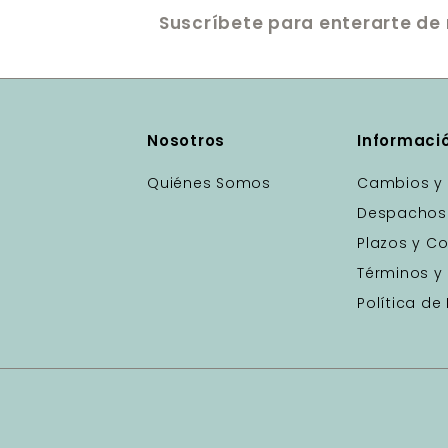
Suscríbete para enterarte de 
Nosotros
Informaci
Quiénes Somos
Cambios y 
Despachos
Plazos y Co
Términos y
Política de