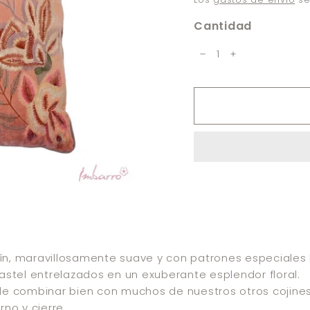
n
e
Cantidad
−
+
jín, maravillosamente suave y con patrones especiale
stel entrelazados en un exuberante esplendor floral.
ede combinar bien con muchos de nuestros otros cojine
erno y cierre