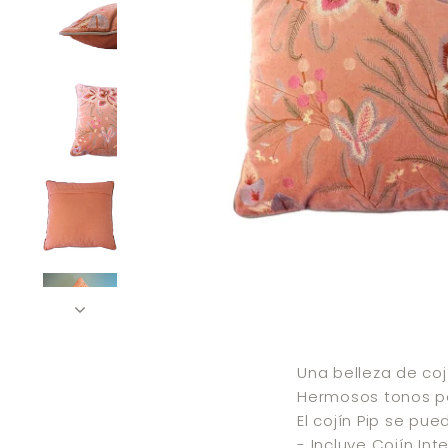
Una belleza de co
Hermosos tonos pa
El cojín Pip se pu
- Incluye Cojín Int