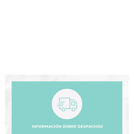
Manta Aiyanna
$54.000
$
5
4
.
0
0
0