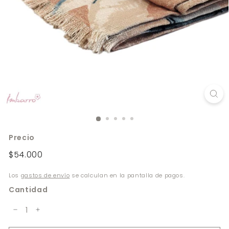
n
e
Precio
Precio
$54.000
$54.000
habitual
Los
gastos de envío
se calculan en la pantalla de pagos.
Cantidad
−
+