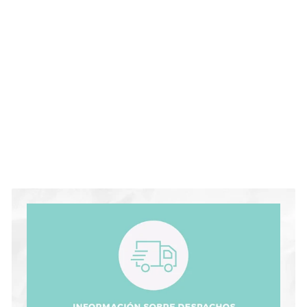
Pesos de mantel con
abrebotellas
$8.000
$
8
.
0
0
0